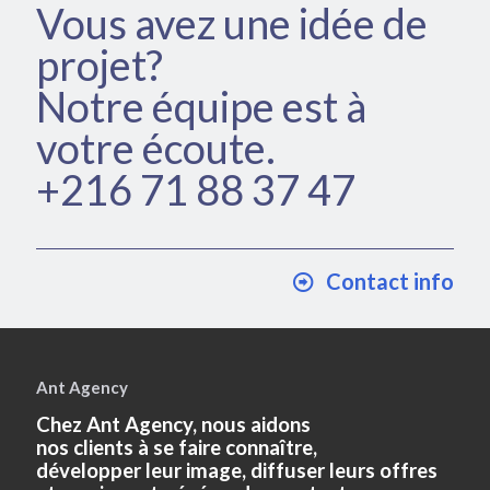
Vous avez une idée de
Contactez-nous
projet?
Vous avez une idée de
Notre équipe est à
projet?
votre écoute.
Notre équipe est à
Tunisia Health Expo
+216 71 88 37 47
votre écoute.
+216 71 88 37 47
Contact info
Contact info
Ant Agency
Chez Ant Agency, nous aidons
nos clients à se faire connaître,
développer leur image, diffuser leurs offres