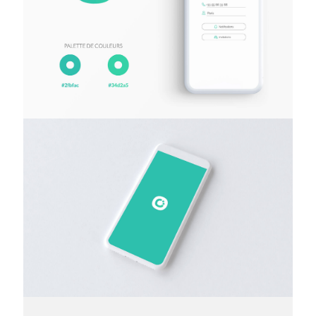
> Catégorie
— Logo / Charte / Design UX/UI
> Localisation
— France
> Date
— 2018