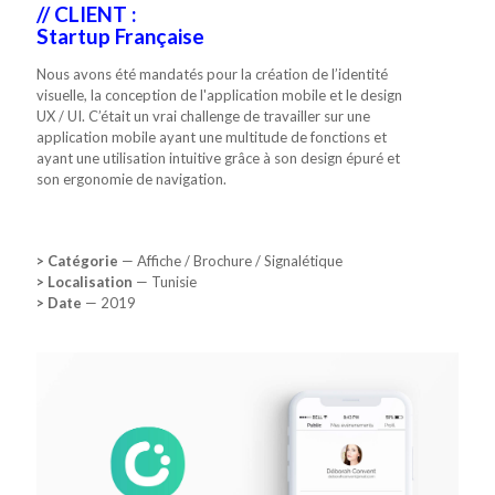
d'une
// CLIENT :
Startup Française
application
Nous avons été mandatés pour la création de l’identité
visuelle, la conception de l'application mobile et le design
UX / UI. C’était un vrai challenge de travailler sur une
mobile
application mobile ayant une multitude de fonctions et
ayant une utilisation intuitive grâce à son design épuré et
son ergonomie de navigation.
> Catégorie
— Affiche / Brochure / Signalétique
> Localisation
— Tunisie
// CLIENT :
> Date
— 2019
Startup Française
Nous avons été mandatés pour la création de l’identité
visuelle, la conception de l'application mobile et le design
UX / UI. C’était un vrai challenge de travailler sur une
application mobile ayant une multitude de fonctions et
ayant une utilisation intuitive grâce à son design épuré et
son ergonomie de navigation.